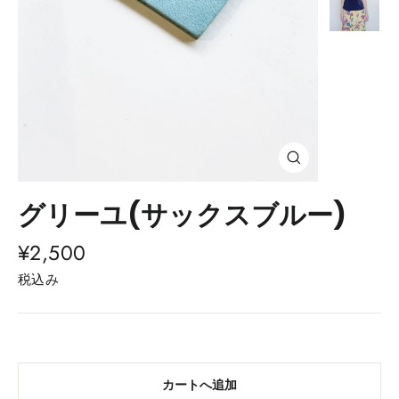
閉
じ
る
グリーユ(サックスブルー)
(esc)
通
¥2,500
常
税込み
価
格
カートへ追加