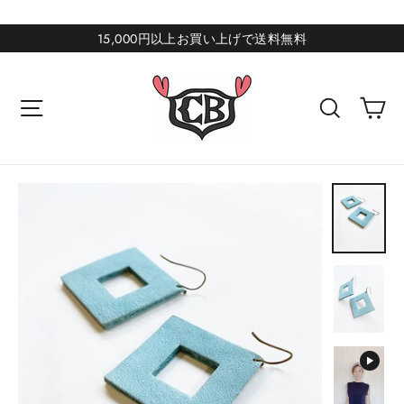
コ
ン
15,000円以上お買い上げで送料無料
テ
ン
カ
サイトナビゲーション
検索
ツ
に
ス
キ
ッ
プ