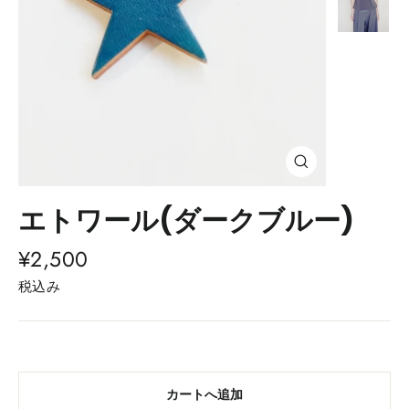
閉
じ
る
エトワール(ダークブルー)
(esc)
通
¥2,500
常
税込み
価
格
カートへ追加