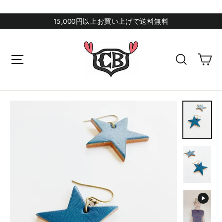
コ
ン
15,000円以上お買い上げで送料無料
テ
ン
カ
サイトナビゲーション
検索
ツ
に
ス
キ
ッ
プ