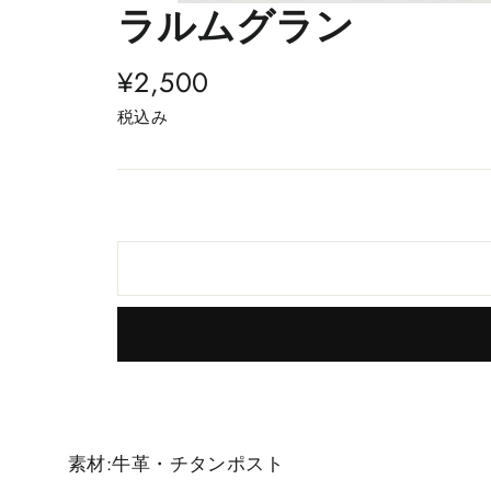
ラルムグラン
通
¥2,500
常
税込み
価
格
素材:牛革・チタンポスト