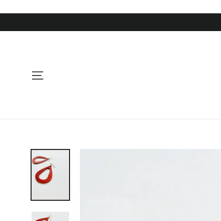
コ
ン
テ
ン
ツ
に
サイトナビゲーション
ス
キ
ッ
プ