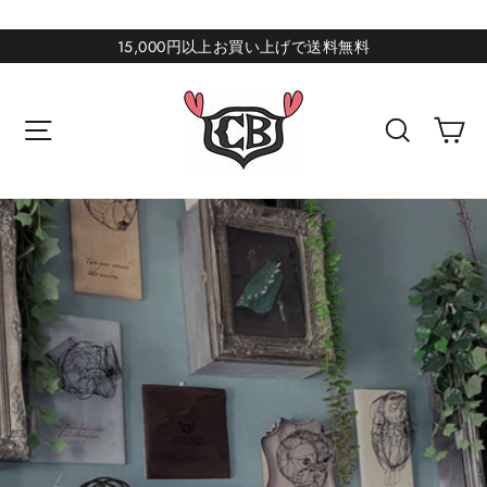
コ
ン
15,000円以上お買い上げで送料無料
テ
ン
カ
サイトナビゲーション
検索
ツ
に
ス
キ
ッ
プ